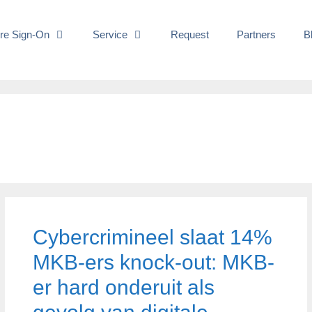
re Sign-On
Service
Request
Partners
B
Cybercrimineel slaat 14%
MKB-ers knock-out: MKB-
er hard onderuit als