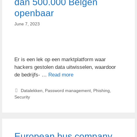
dan 500.000 Belgen
openbaar
June 7, 2023
Er is een lek op een marktplatform waar
hackers gestolen data uitwisselen, waardoor
de bedrijfs- …
Read more
Datalekken
,
Password management
,
Phishing
,
Security
European bus company