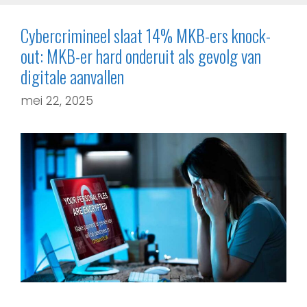
Cybercrimineel slaat 14% MKB-ers knock-
out: MKB-er hard onderuit als gevolg van
digitale aanvallen
mei 22, 2025