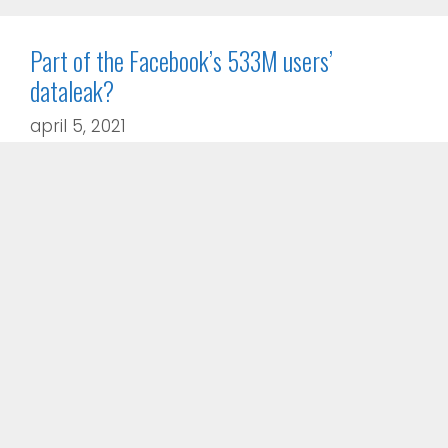
Part of the Facebook’s 533M users’
dataleak?
april 5, 2021
Multiple reports over the weekend confirmed
that an attacker published details — including
names, user …
Read more
Datalekken
,
Multifactor Authentication
,
Wachtwoord management
,
Privacy
Datalekken Nederlanders vaak door